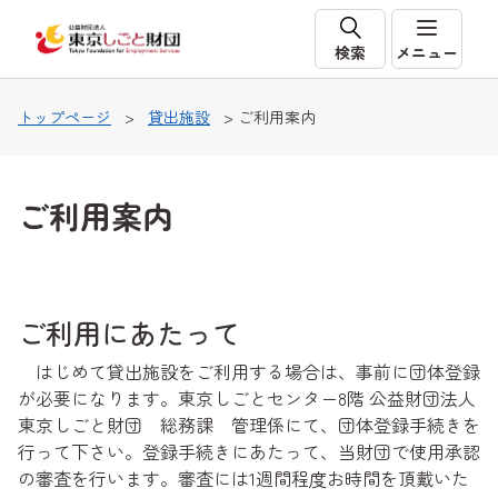
本文へ移動
検索
メニュー
トップページ
>
貸出施設
> ご利用案内
ご利用案内
ご利用にあたって
はじめて貸出施設をご利用する場合は、事前に団体登録
が必要になります。東京しごとセンター8階 公益財団法人
東京しごと財団 総務課 管理係にて、団体登録手続きを
行って下さい。登録手続きにあたって、当財団で使用承認
の審査を行います。審査には1週間程度お時間を頂戴いた