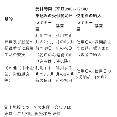
受付時間（平日9:00～17:30）
申込みの受付開始日
使用料の納入
目的
セミナー
セミナー
講堂
講堂
室
室
利用する
利用する
月の2ヶ月
月の6ヶ月
雇用及び就業の
使用日の1週間前ま
前の初日
前の初日
促進並びに職業
でに銀行振込また
生活の充実
は現金で納入
（初日のみ電話での
申込みは13時以降）
その他（中小企
利用する
利用する
使用日の
使用日の
業、労働組合
月の2ヶ月
月の3ヶ月
2週間前
1ケ月前
等）
前の16日
前の初日
貸出施設についてのお問い合わせは
東京しごと財団 総務課 管理係