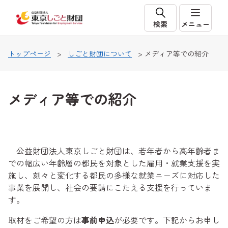
本文へ移動
検索
メニュー
トップページ
>
しごと財団について
> メディア等での紹介
メディア等での紹介
公益財団法人東京しごと財団は、若年者から高年齢者ま
での幅広い年齢層の都民を対象とした雇用・就業支援を実
施し、刻々と変化する都民の多様な就業ニーズに対応した
事業を展開し、社会の要請にこたえる支援を行っていま
す。
取材をご希望の方は
事前申込
が必要です。下記からお申し