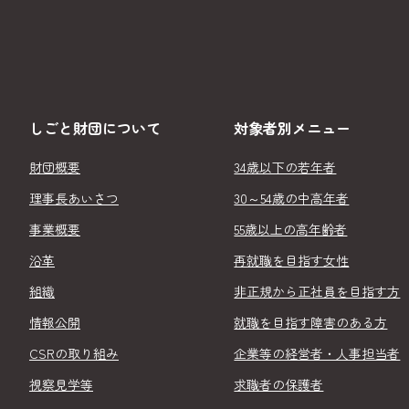
しごと財団について
対象者別メニュー
財団概要
34歳以下の若年者
理事長あいさつ
30～54歳の中高年者
事業概要
55歳以上の高年齢者
沿革
再就職を目指す女性
組織
非正規から正社員を目指す方
情報公開
就職を目指す障害のある方
CSRの取り組み
企業等の経営者・人事担当者
視察見学等
求職者の保護者