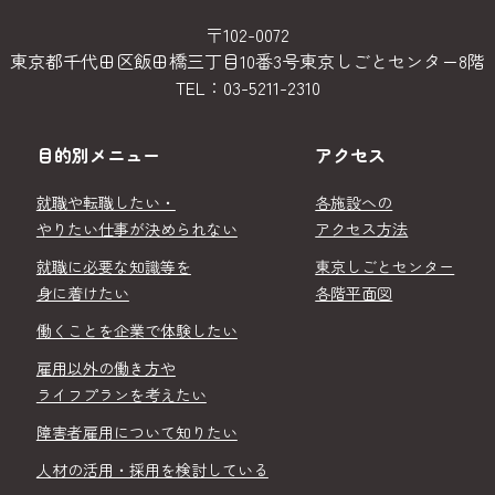
〒102-0072
東京都千代田区飯田橋三丁目10番3号
東京しごとセンター8階
TEL：
03-5211-2310
目的別メニュー
アクセス
就職や転職したい・
各施設への
やりたい仕事が決められない
アクセス方法
就職に必要な知識等を
東京しごとセンター
身に着けたい
各階平面図
働くことを企業で体験したい
雇用以外の働き方や
ライフプランを考えたい
障害者雇用について知りたい
人材の活用・採用を検討している