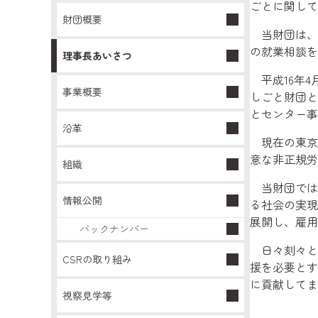
ごとに関し
財団概要
当財団は、昭
の就業相談を
理事長あいさつ
平成16年4
事業概要
しごと財団と
とセンター事
沿革
現在の東京
意な非正規労
組織
当財団では
情報公開
る社会の実現
展開し、雇用
バックナンバー
日々刻々と変
CSRの取り組み
援を必要とす
に貢献してま
視察見学等